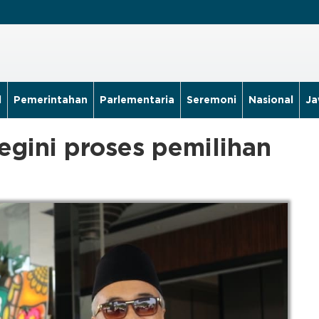
l
Pemerintahan
Parlementaria
Seremoni
Nasional
Ja
begini proses pemilihan