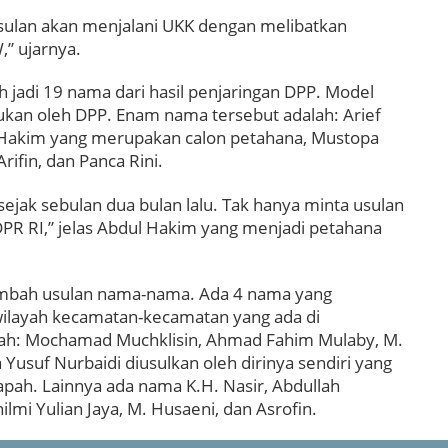
ulan akan menjalani UKK dengan melibatkan
,” ujarnya.
adi 19 nama dari hasil penjaringan DPP. Model
kukan oleh DPP. Enam nama tersebut adalah: Arief
 Hakim yang merupakan calon petahana, Mustopa
ifin, dan Panca Rini.
ak sebulan dua bulan lalu. Tak hanya minta usulan
di DPR RI,” jelas Abdul Hakim yang menjadi petahana
mbah usulan nama-nama. Ada 4 nama yang
wilayah kecamatan-kecamatan yang ada di
lah: Mochamad Muchklisin, Ahmad Fahim Mulaby, M.
Yusuf Nurbaidi diusulkan oleh dirinya sendiri yang
h. Lainnya ada nama K.H. Nasir, Abdullah
lmi Yulian Jaya, M. Husaeni, dan Asrofin.