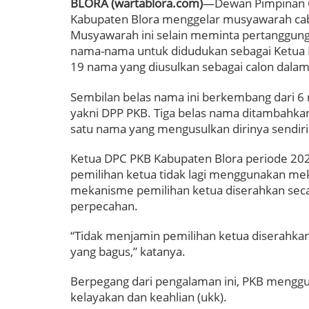
BLORA (wartablora.com)
—Dewan Pimpinan Ca
Kabupaten Blora menggelar musyawarah cab
Musyawarah ini selain meminta pertanggung
nama-nama untuk didudukan sebagai Ketua 
19 nama yang diusulkan sebagai calon dala
Sembilan belas nama ini berkembang dari 6
yakni DPP PKB. Tiga belas nama ditambahkan
satu nama yang mengusulkan dirinya sendiri
Ketua DPC PKB Kabupaten Blora periode 202
pemilihan ketua tidak lagi menggunakan mek
mekanisme pemilihan ketua diserahkan secar
perpecahan.
“Tidak menjamin pemilihan ketua diserahka
yang bagus,” katanya.
Berpegang dari pengalaman ini, PKB menggu
kelayakan dan keahlian (ukk).