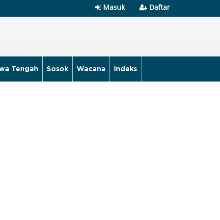
Masuk
Daftar
wa Tengah
Sosok
Wacana
Indeks