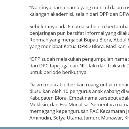
“Nantinya nama-nama yang muncul dalam us
kalangan akademisi, selain dari DPP dan DPW
Sebelumnya ada 6 nama sebelum bertambah j
penjaringan pun bersifat informal yang dila
Rohman yang menjabat Bupati Blora, Abdul
yang menjabat Ketua DPRD Blora, Maslikan, Ar
“DPP sudah melakukan pengumpulan nama sej
dari DPC tapi juga dari NU, lalu dari fraksi 
untuk periode berikutnya.
Dalam muscab diberikan ruang untuk mena
diusulkan oleh 10 pengurus anak cabang di 
Kabupaten Blora. Empat nama tersebut ada
Muklisin, dan Eva Monalisa. Sementara nama 
memegang kepengurusan PAC Kecamatan Japa
Aminudin, Setya Utama, Jamuri, Munawar, Khi