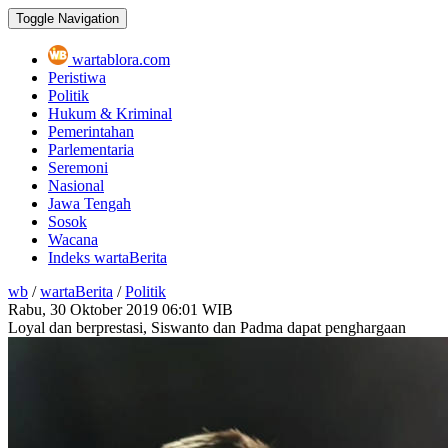
Toggle Navigation
wartablora.com
Peristiwa
Politik
Hukum & Kriminal
Pemerintahan
Parlementaria
Seremoni
Nasional
Jawa Tengah
Sosok
Wacana
Indeks wartaBerita
wb
/
wartaBerita
/
Politik
Rabu, 30 Oktober 2019
06:01 WIB
Loyal dan berprestasi, Siswanto dan Padma dapat penghargaan