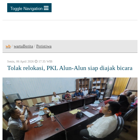
Toggle Navigation
wb
/
wartaBerita
/
Peristiwa
Senin, 06 April 2026
17:35 WIB
Tolak relokasi, PKL Alun-Alun siap diajak bicara