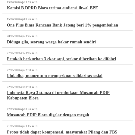
15/06/2026
23:55 WIB
Komisi B DPRD Blora terima audiensi ihwal BPE
15/06/2026
09:26 WIB
One Plus Bima Rencana Bank Jateng beri 1% pengembalian
28/05/2026
23:45 WIB
Diduga gila, seorang warga bakar rumah sendiri
27/05/2026
23:16 WIB
Pemkab berkurban 3 ekor sapi, seekor diberikan ke difabel
27/05/2026
22:58 WIB
Iduladha, momentum memperkuat solidaritas sosial
22/05/2026
18:50 WIB
Indonesia Raya 3 stanza di pembukaan Musancab PDIP
Kabupaten Blora
22/05/2026
18:46 WIB
Musancab PDIP Blora digelar dengan megah
21/05/2026
21:05 WIB
Protes tidak dapat kompensasi, masyarakat Pilang dan FBS