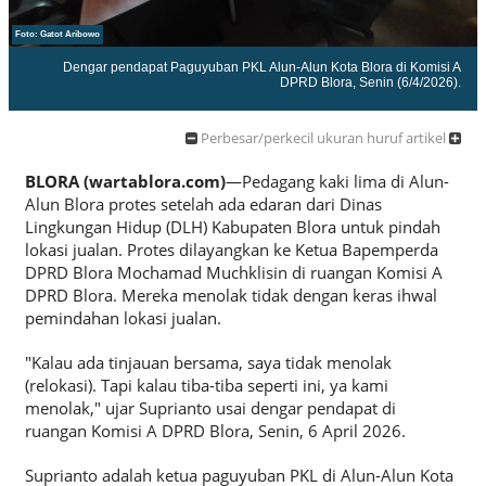
Foto: Gatot Aribowo
Dengar pendapat Paguyuban PKL Alun-Alun Kota Blora di Komisi A
DPRD Blora, Senin (6/4/2026).
Perbesar/perkecil ukuran huruf artikel
BLORA (wartablora.com)
—Pedagang kaki lima di Alun-
Alun Blora protes setelah ada edaran dari Dinas
Lingkungan Hidup (DLH) Kabupaten Blora untuk pindah
lokasi jualan. Protes dilayangkan ke Ketua Bapemperda
DPRD Blora Mochamad Muchklisin di ruangan Komisi A
DPRD Blora. Mereka menolak tidak dengan keras ihwal
pemindahan lokasi jualan.
"Kalau ada tinjauan bersama, saya tidak menolak
(relokasi). Tapi kalau tiba-tiba seperti ini, ya kami
menolak," ujar Suprianto usai dengar pendapat di
ruangan Komisi A DPRD Blora, Senin, 6 April 2026.
Suprianto adalah ketua paguyuban PKL di Alun-Alun Kota