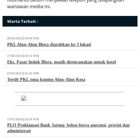
wartawan media ini.
Warta Terkait :
28/04/2026
18:00 WIB
PKL Alun-Alun Blora diarahkan ke 3 lokasi
27/04/2026
16:11 WIB
Eks. Pasar Induk Blora, masih direncanakan untuk hotel
07/04/2026
16:46 WIB
Tertib PKL zona kuning Alun-Alun Kota
15/07/2026
20:30 WIB
PLO Proklamasi Bank Jateng: bebas biaya asuransi, provisi dan
administrasi