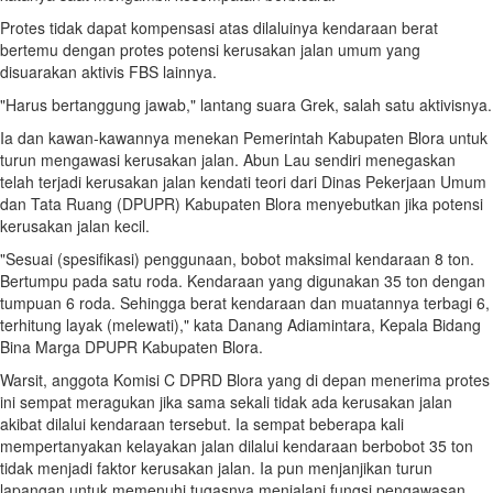
Protes tidak dapat kompensasi atas dilaluinya kendaraan berat
bertemu dengan protes potensi kerusakan jalan umum yang
disuarakan aktivis FBS lainnya.
"Harus bertanggung jawab," lantang suara Grek, salah satu aktivisnya.
Ia dan kawan-kawannya menekan Pemerintah Kabupaten Blora untuk
turun mengawasi kerusakan jalan. Abun Lau sendiri menegaskan
telah terjadi kerusakan jalan kendati teori dari Dinas Pekerjaan Umum
dan Tata Ruang (DPUPR) Kabupaten Blora menyebutkan jika potensi
kerusakan jalan kecil.
"Sesuai (spesifikasi) penggunaan, bobot maksimal kendaraan 8 ton.
Bertumpu pada satu roda. Kendaraan yang digunakan 35 ton dengan
tumpuan 6 roda. Sehingga berat kendaraan dan muatannya terbagi 6,
terhitung layak (melewati)," kata Danang Adiamintara, Kepala Bidang
Bina Marga DPUPR Kabupaten Blora.
Warsit, anggota Komisi C DPRD Blora yang di depan menerima protes
ini sempat meragukan jika sama sekali tidak ada kerusakan jalan
akibat dilalui kendaraan tersebut. Ia sempat beberapa kali
mempertanyakan kelayakan jalan dilalui kendaraan berbobot 35 ton
tidak menjadi faktor kerusakan jalan. Ia pun menjanjikan turun
lapangan untuk memenuhi tugasnya menjalani fungsi pengawasan.