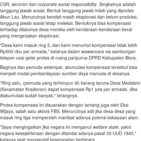
CSR, akronim dari
corporate social responsibility
. Singkatnya adalah
tanggung jawab sosial. Bentuk tanggung jawab inilah yang diprotes
Abun Lau. Menurutnya kendati masih eksplorasi dan belum produksi,
tanggung jawab sosial tetap melekat. Bentuknya bisa kompensasi
terhadap dilaluinya desa mereka oleh kendaraan-kendaraan berat
yang mengerjakan eksplorasi.
"Desa kami masuk ring 3, dan kami menuntut kompensasi tidak lebih
Rp500 ribu per armada," katanya dalam wawancara via sambungan
telepon usai gelar protes di ruang paripurna DPRD Kabupaten Blora.
Baginya dan pemuda setempat, akumulasi kompensasi tersebut bisa
menjadi modal pemberdayaan sumber daya manusia di desanya.
"Ring satu, (pemuda yang terhimpun di) karang taruna Desa Medalem
(Kecamatan Kradenan) dapat kompensasi Rp1 juta per armada. Jika
diakumulasi sudah banyak," terangnya.
Protes kompensasi ini disuarakan dengan lantang juga oleh Eksi
Wijaya, salah satu aktivis FBS. Menurutnya adil jika desa-desa yang
masuk ring tiga memperoleh manfaat adanya potensi kekayaan alam.
"Saya mengingatkan jika negara ini menganut
welfare state
, yakni
negara kesejahteraan dengan ditandai adanya pasal 33 UUD 1945,"
katanya saat mengambil kesempatan berbicara.