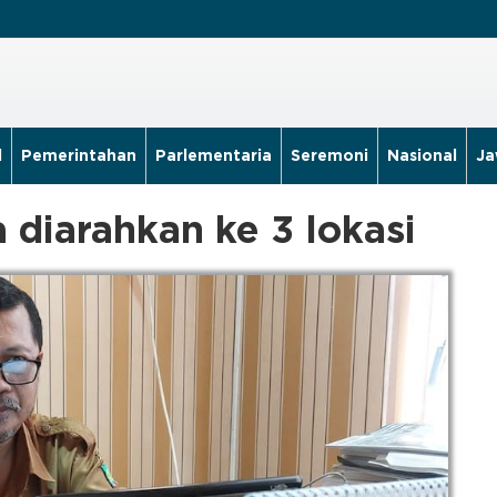
l
Pemerintahan
Parlementaria
Seremoni
Nasional
Ja
 diarahkan ke 3 lokasi