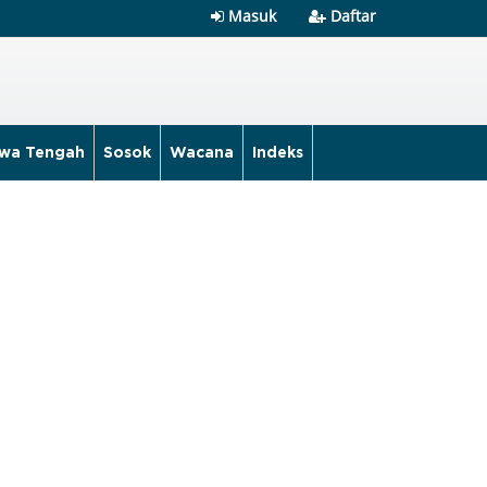
Masuk
Daftar
wa Tengah
Sosok
Wacana
Indeks