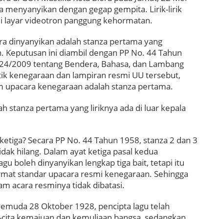
a menyanyikan dengan gegap gempita. Lirik-lirik
n di layar videotron panggung kehormatan.
a dinyanyikan adalah stanza pertama yang
. Keputusan ini diambil dengan PP No. 44 Tahun
 24/2009 tentang Bendera, Bahasa, dan Lambang
ik kenegaraan dan lampiran resmi UU tersebut,
m upacara kenegaraan adalah stanza pertama.
h stanza pertama yang liriknya ada di luar kepala
etiga? Secara PP No. 44 Tahun 1958, stanza 2 dan 3
dak hilang. Dalam ayat ketiga pasal kedua
u boleh dinyanyikan lengkap tiga bait, tetapi itu
mat standar upacara resmi kenegaraan. Sehingga
m acara resminya tidak dibatasi.
muda 28 Oktober 1928, pencipta lagu telah
ta-cita kemajuan dan kemuliaan bangsa, sedangkan