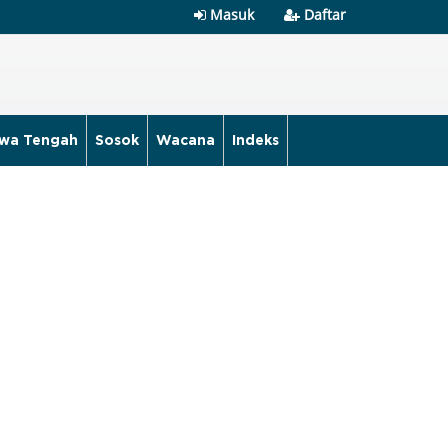
Masuk
Daftar
wa Tengah
Sosok
Wacana
Indeks