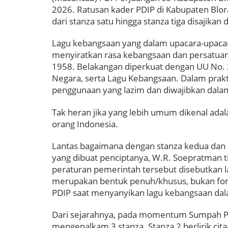
2026. Ratusan kader PDIP di Kabupaten Blor
dari stanza satu hingga stanza tiga disajika
Lagu kebangsaan yang dalam upacara-upacar
menyiratkan rasa kebangsaan dan persatuan
1958. Belakangan diperkuat dengan UU No.
Negara, serta Lagu Kebangsaan. Dalam prakt
penggunaan yang lazim dan diwajibkan dala
Tak heran jika yang lebih umum dikenal adala
orang Indonesia.
Lantas bagaimana dengan stanza kedua dan k
yang dibuat penciptanya, W.R. Soepratman ti
peraturan pemerintah tersebut disebutkan lag
merupakan bentuk penuh/khusus, bukan for
PDIP saat menyanyikan lagu kebangsaan dala
Dari sejarahnya, pada momentum Sumpah Pe
mengenalkam 3 stanza. Stanza 2 berlirik ci