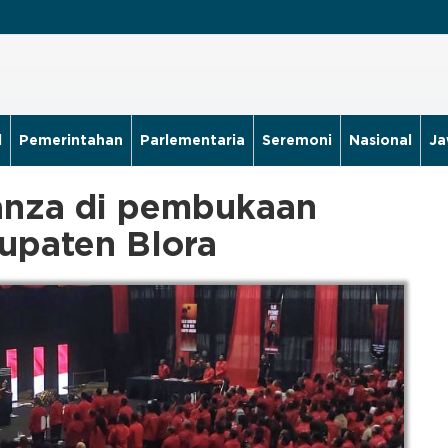
l
Pemerintahan
Parlementaria
Seremoni
Nasional
Ja
tanza di pembukaan
upaten Blora