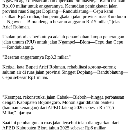
Ngawen agar dilebarkan dan diperbaiki drainasenya. Kami usulkan
Rp100 miliar untuk anggarannya. Kemudian peningkatan jalan
provinsi ruas Singget Doplang—Randublatung—Cepu kami
usulkan Rp45 miliar, dan peningkatan jalan provinsi ruas Kunduran
—Ngawen—Blora dengan besaran anggaran Rp15 miliar," jelas
Arief Rohman.
Usulan prioritas berikutnya adalah penambahan lampu penerangan
jalan umum (PJU) untuk jalan Ngampel—Blora—Cepu dan Cepu
—Randublatung.
"Besaran anggarannya Rp3,3 miliar."
Ketiga, kata Bupati Arief Rohman, rehabilitasi gorong-gorong
saluran air di ruas jalan provinsi Singget Doplang—Randublatung—
Cepu sebesar Rp1 miliar.
"Keempat, rekonstruksi jalan Cabak—Bleboh—hingga perbatasan
dengan Kabupaten Bojonegoro. Mohon agar dibantu bankeu
(bantuan keuangan) dari APBD Jateng 2026 sebesar Rp 17,5
Miliar," ujarnya.
Saat ini pembangunan ruas jalan tersebut telah dianggarkan dari
APBD Kabupaten Blora tahun 2025 sebesar Rp6 milliar.