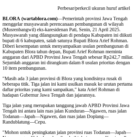
Perbesar/perkecil ukuran huruf artikel
BLORA (wartablora.com)
—Pemerintah provinsi Jawa Tengah
menggelar musyawarah perencanaan pembangunan di wilayah
(Musrenbangwil) eks-karesidenan Pati, Senin, 21 April 2025.
Musyawarah yang dilangsungkan di pendapa Kabupaten ini diikuti
bupati di 6 kabupaten, salah satunya Bupati Blora Arief Rohman.
Diberi kesempatan untuk menyampaikan usulan pembangunan di
Kabupaten Blora tahun depan, Bupati Arief Rohman meminta
anggaran dari APBD Provinsi Jawa Tengah sebesar Rp242,7 miliar.
Sejumlah anggaran ini dirangkum dalam 8 usulan prioritas dengan
10 item pembangunan.
"Masih ada 3 jalan provinsi di Blora yang kondisinya rusak di
beberapa titik. Tiga jalan ini kami usulkan masuk ke urutan pertama
daftar prioritas yang kami sampaikan," kata Arief Rohman di
hadapan Gubernur Jawa Tengah dan jajarannya.
Tiga jalan yang merupakan tanggung jawab APBD Provinsi Jawa
Tengah ini antara lain ruas jalan Kunduran—Ngawen, ruas jalan
Todanan—Japah—Ngawen, dan ruas jalan Doplang—
Randublatung—Cepu.
"Mohon untuk peningkatan jalan provinsi ruas Todanan—Japah—