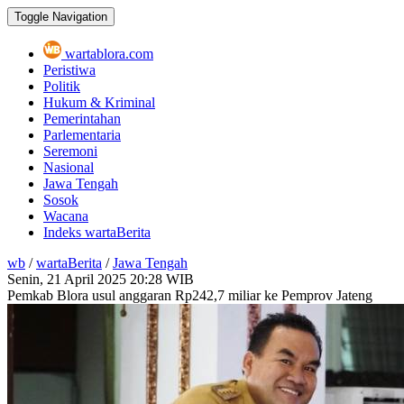
Toggle Navigation
wartablora.com
Peristiwa
Politik
Hukum & Kriminal
Pemerintahan
Parlementaria
Seremoni
Nasional
Jawa Tengah
Sosok
Wacana
Indeks wartaBerita
wb
/
wartaBerita
/
Jawa Tengah
Senin, 21 April 2025
20:28 WIB
Pemkab Blora usul anggaran Rp242,7 miliar ke Pemprov Jateng