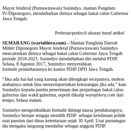
Mayor Jenderal (Purnawirawan) Sunindyo, mantan Pangdam
IV/Diponegoro, mendaftarkan dirinya sebagai bakal calon Gubernur
Jawa Tengah.
Perbesar/perkecil ukuran huruf artikel
SEMARANG (wartablora.com)
—Mantan Panglima Daerah
Militer Diponegoro Mayor Jenderal (Purnawirawan) Sunindyo
mencalonkan dirinya sebagai bakal calon Gubernur Jawa Tengah
periode 2018-2023. Sunindyo mendaftarkan diri melalui PDIP.
Selasa, 8 Agustus 2017, Sunindyo menyerahkan
formulir pendaftarannya ke kantor PDIP DPD Jawa Tengah.
“Jika ada hal-hal yang kurang akan dilengkapi secepatnya, mohon
arahannya untuk bisa menyempurnakan kekurangan jika ada,” kata
Sunindyo kepada panitia penerimaan dan penjaringan bakal calon
gubernur dan wakil gubernur, seperti dikutip
wartablora.com
dari
tempo, Selasa malam.
Sunindyo mengembalikan formulir diiringi massa pendukungnya.
Sunindyo berujar sengaja memilih PDIP sebagai kendaraan politik
usai pansiun dari dinas ketentaraan sejak 30 April. Usai purnatugas
dia mengaku langsung mendaftar sebagai anggota PDIP.