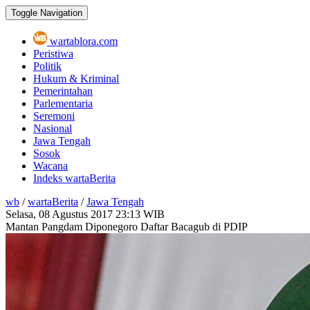
Toggle Navigation
wartablora.com
Peristiwa
Politik
Hukum & Kriminal
Pemerintahan
Parlementaria
Seremoni
Nasional
Jawa Tengah
Sosok
Wacana
Indeks wartaBerita
wb
/
wartaBerita
/
Jawa Tengah
Selasa, 08 Agustus 2017
23:13 WIB
Mantan Pangdam Diponegoro Daftar Bacagub di PDIP